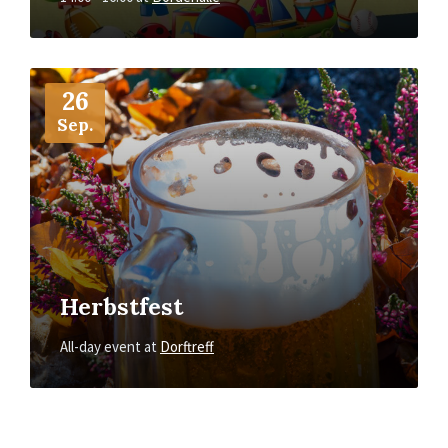
More
Info
26
Sep.
Herbstfest
All-day event
at
Dorftreff