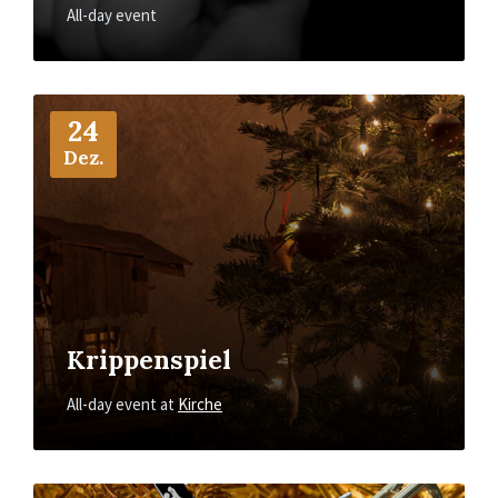
All-day event
More
Info
24
Dez.
Krippenspiel
All-day event
at
Kirche
More