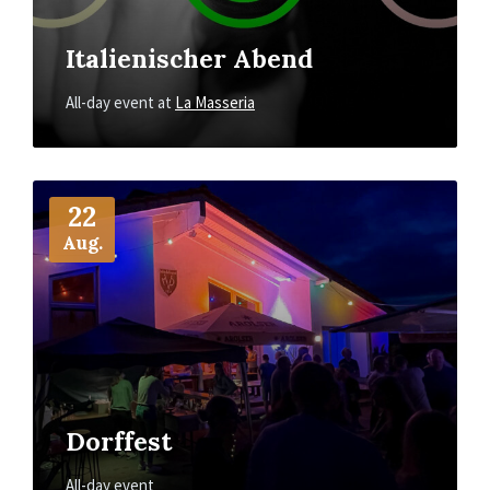
Italienischer Abend
All-day event
at
La Masseria
More
Info
22
Aug.
Dorffest
All-day event