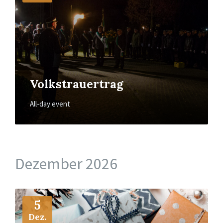
Volkstrauertrag
All-day event
Dezember 2026
More
Info
5
Dez.