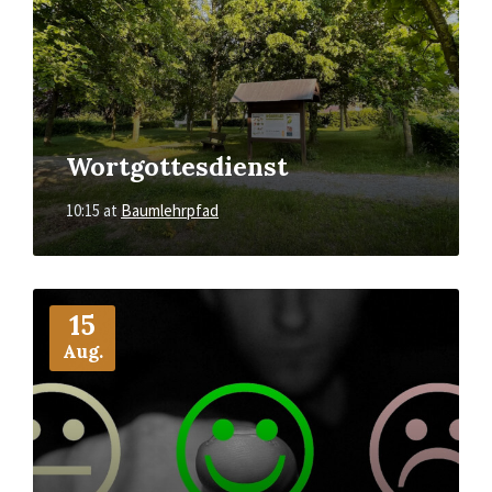
Wortgottesdienst
10:15
at
Baumlehrpfad
More
Info
15
Aug.