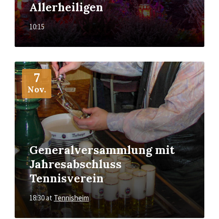
Allerheiligen
10:15
More
Info
7
Nov.
Generalversammlung mit
Jahresabschluss
Tennisverein
18:30
at
Tennisheim