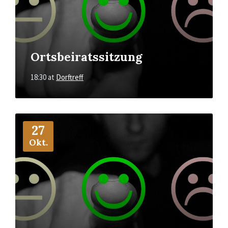
Ortsbeiratssitzung
18:30
at
Dorftreff
More
Info
27
Okt.