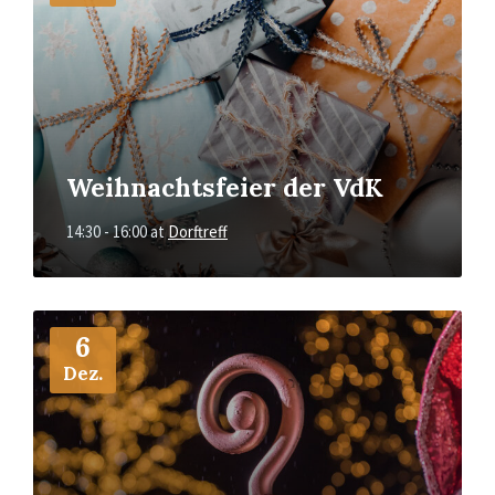
Weihnachtsfeier der VdK
14:30 - 16:00
at
Dorftreff
More
Info
6
Dez.