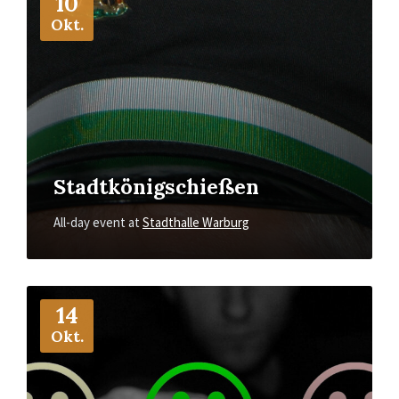
10
Okt.
Stadtkönigschießen
All-day event
at
Stadthalle Warburg
More
Info
14
Okt.