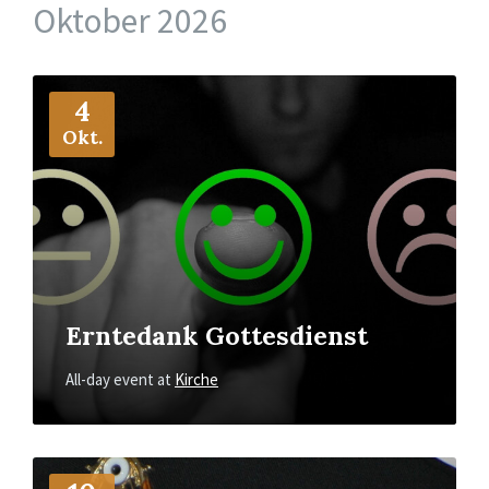
Oktober 2026
More
Info
4
Okt.
Erntedank Gottesdienst
All-day event
at
Kirche
More
Info