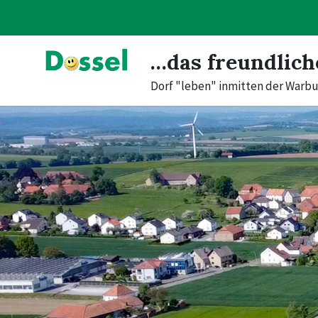
Skip
Skip
Skip
to
to
to
content
main
footer
navigation
…das freundlich
Dorf "leben" inmitten der Warbu