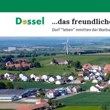
Skip
Skip
Skip
to
to
to
content
main
footer
navigation
…das freundlich
Dorf "leben" inmitten der Warbu