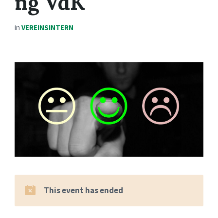
ng VdK
in
VEREINSINTERN
This event has ended