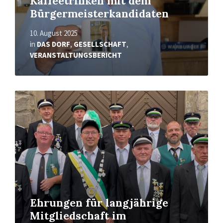
Kaffeetrinken mit dem
Bürgermeisterkandidaten
10. August 2025
in
DAS DORF
,
GESELLSCHAFT
,
VERANSTALTUNGSBERICHT
Read
More
Ehrungen für langjährige
Mitgliedschaft im