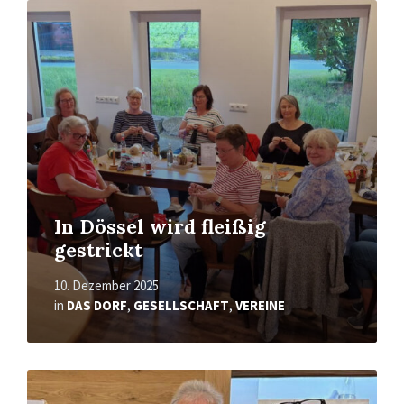
Read
More
In Dössel wird fleißig
gestrickt
10. Dezember 2025
in
DAS DORF
,
GESELLSCHAFT
,
VEREINE
Read
More