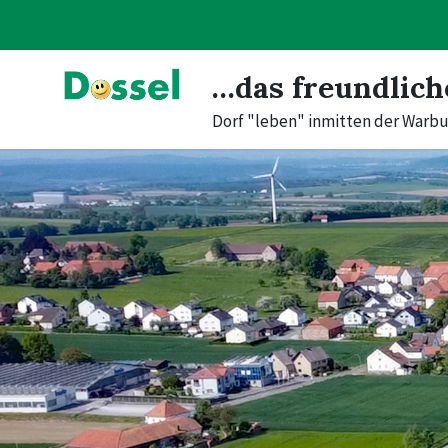
Skip
Skip
Skip
to
to
to
content
main
footer
navigation
…das freundlich
Dorf "leben" inmitten der Warbu