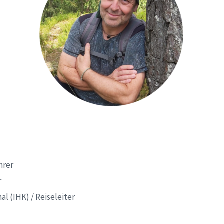
hrer
r
l (IHK) / Reiseleiter