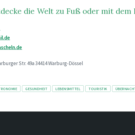
decke die Welt zu Fuß oder mit dem
9
il.de
ascheln.de
arburger Str. 49a 34414 Warburg-Dössel
TRONOMIE
GESUNDHEIT
LEBENSMITTEL
TOURISTIK
ÜBERNACH