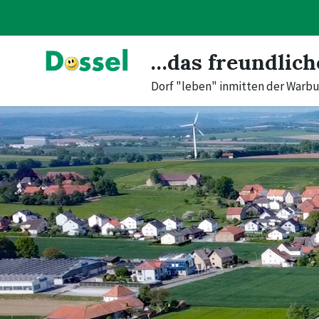
Skip
Skip
Skip
to
to
to
content
main
footer
navigation
…das freundlich
Dorf "leben" inmitten der Warbu