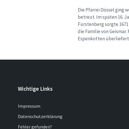
Die Pfarrei Dössel ging 
betreut. Im späten 16. J
Fürstenberg sorgte 1671 
die Familie von Geismar. 
Espenkotten überliefert
Wichtige Links
Impressum
Datenschutzerklärung
Fehler gefunden?