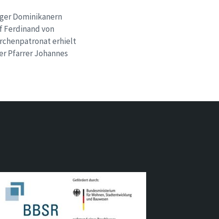
urger Dominikanern
of Ferdinand von
irchenpatronat erhielt
ter Pfarrer Johannes