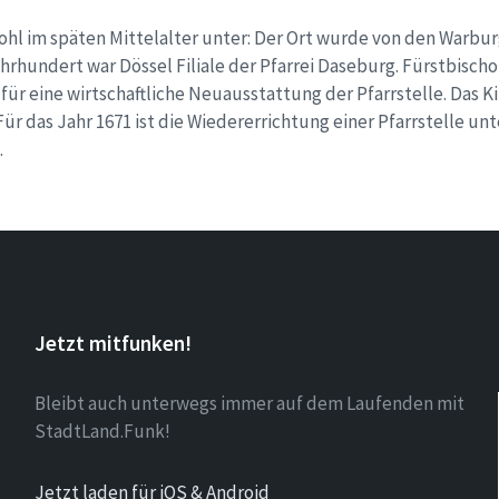
wohl im späten Mittelalter unter: Der Ort wurde von den Warb
ahrhundert war Dössel Filiale der Pfarrei Daseburg. Fürstbisch
für eine wirtschaftliche Neuausstattung der Pfarrstelle. Das K
Für das Jahr 1671 ist die Wiedererrichtung einer Pfarrstelle un
.
Jetzt mitfunken!
Bleibt auch unterwegs immer auf dem Laufenden mit
StadtLand.Funk!
Jetzt laden für iOS & Android